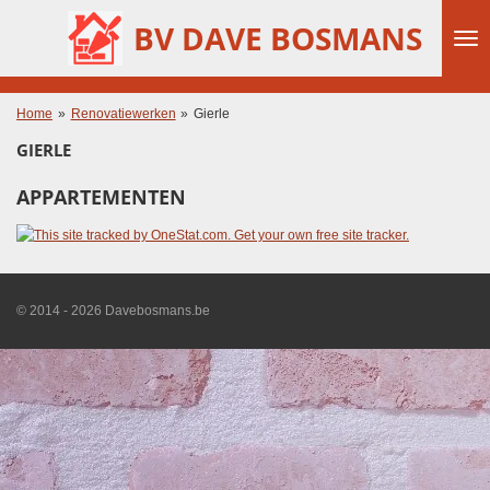
Ga
BV DAVE BOSMANS
direct
naar
de
hoofdinhoud
Home
»
Renovatiewerken
»
Gierle
GIERLE
APPARTEMENTEN
© 2014 - 2026 Davebosmans.be